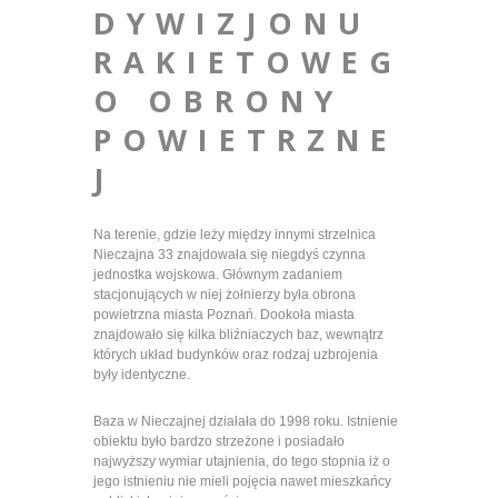
DYWIZJONU
RAKIETOWEG
O OBRONY
POWIETRZNE
J
Na terenie, gdzie leży między innymi strzelnica
Nieczajna 33 znajdowała się niegdyś czynna
jednostka wojskowa. Głównym zadaniem
stacjonujących w niej żołnierzy była obrona
powietrzna miasta Poznań. Dookoła miasta
znajdowało się kilka bliźniaczych baz, wewnątrz
których układ budynków oraz rodzaj uzbrojenia
były identyczne.
Baza w Nieczajnej działała do 1998 roku. Istnienie
obiektu było bardzo strzeżone i posiadało
najwyższy wymiar utajnienia, do tego stopnia iż o
jego istnieniu nie mieli pojęcia nawet mieszkańcy