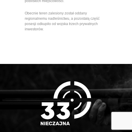
pobliskich miejscowości.
Obecnie teren zalesiony został oddany
regionalnemu nadleśnictwu, a pozostałą część
posesji odkupiło od wojska trzech prywatnych
inwestorów.